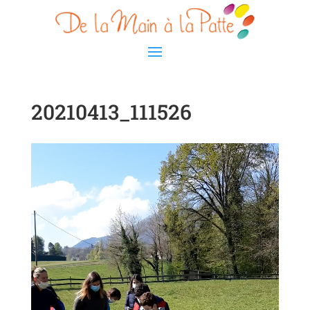
20210413_111526
Lecteur
vidéo